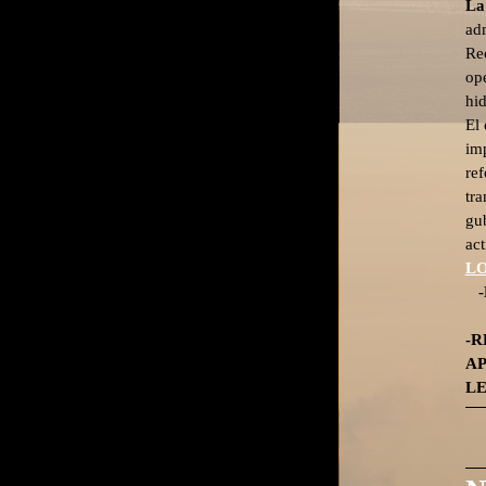
La
ad
Rec
ope
hi
El
imp
re
tra
gub
act
LO
-
-
A
L