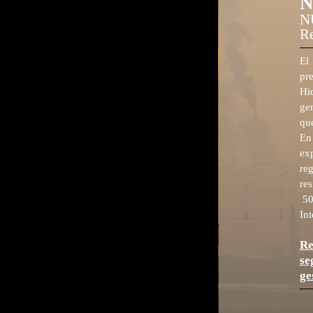
N
Re
El
pre
Hi
gen
qu
En
exp
reg
res
50,
Int
Re
se
ge