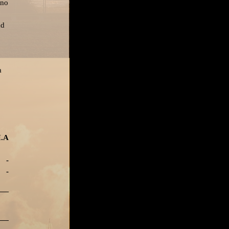
ano
ad
a
A
-
 -