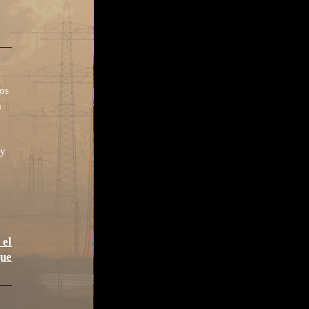
os
a
 y
 el
que