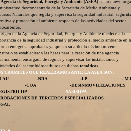
 Agencia de Seguridad, Energía y Ambiente (ASEA)
es un nuevo órg
ministrativo desconcentrado de la Secretaría de Medio Ambiente y
ursos Naturales que regula y supervisa la seguridad industrial, segurid
rativa y protección al ambiente respecto de las actividades del sector
drocarburos.
 origen de la Agencia de Seguridad, Energía y Ambiente obedece a la
ortancia de la seguridad industrial y protección al medio ambiente en l
forma energética aprobada, ya que en su artículo décimo noveno
nsitorio se establecieron las bases para la creación de una agencia
ernamental encargada de regular y supervisar las instalaciones y
ividades del sector hidrocarburos en dichas
temáticas.
S TRAMITES QUE REALIZAMOS ANTE LA ASEA SON:
LAU
-NRA -I.P - M.I.
COA -DESINMOVILIZACIONES
-REGISTRO OP
-SASISOPA
PROBACIONES DE TERCEROS ESPECIALIZADOS
EGAL