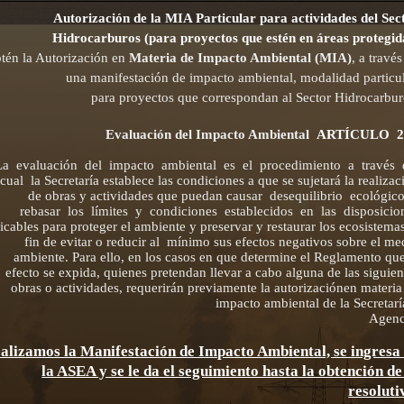
Autorización de la MIA Particular para actividades del Sec
Hidrocarburos (para proyectos que estén en áreas protegid
tén la Autorización en
Materia de Impacto Ambiental (MIA)
, a travé
una manifestación de impacto ambiental, modalidad particul
para proyectos que correspondan al Sector Hidrocarbur
Evaluación del Impacto Ambiental
ARTÍCULO 2
La evaluación del impacto ambiental es el procedimiento a través 
cual la Secretaría establece las condiciones a que se sujetará la realizac
de obras y actividades que puedan
causar desequilibrio ecológic
rebasar los límites y condiciones establecidos en las disposicio
icables para proteger el ambiente y preservar y restaurar los ecosistemas
fin de evitar o reducir al mínimo sus efectos negativos sobre el me
ambiente. Para ello, en los casos en que determine el Reglamento que
efecto se expida, quienes pretendan llevar a cabo alguna de las siguien
obras o actividades, requerirán previamente la autorizaciónen materia
impacto ambiental de la Secretarí
Agenc
alizamos la Manifestación de Impacto Ambiental, se ingresa
la ASEA y se le da el seguimiento hasta la obtención de
resoluti