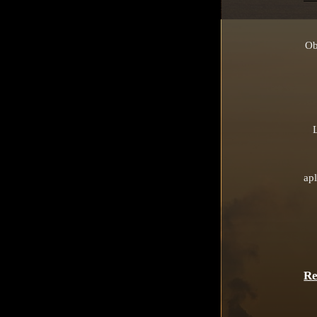
Ob
apl
Re