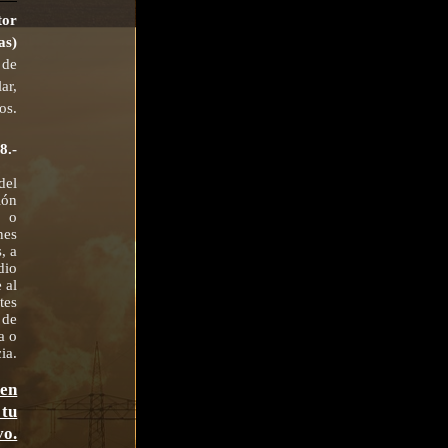
tor
as)
s de
ar,
os.
8.
-
del
ión
o o
nes
, a
dio
 al
tes
 de
a o
ia.
 en
 tu
vo.