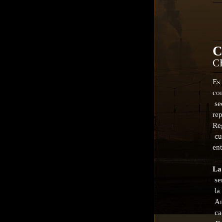
C
Es
co
se
re
Re
cu
ent
La
se
la
Am
ca