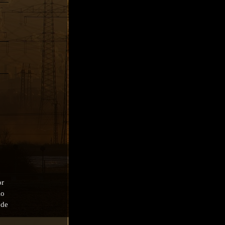
or
io
 de