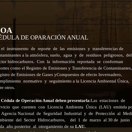
COA
ÉDULA DE OPARACIÓN ANUAL
 el instrumento de reporte de las emisiones y transferencias de
ntaminantes a la atmósfera, suelo, agua y de residuos peligrosos, del
ctor hidrocarburos. Con la información reportada se conforman
portes como el Registro de Emisiones y Transferencia de Contaminantes,
gistro de Emisiones de Gases yCompuestos de efecto Invernadero,
mplimiento normativo y seguimiento a la Licencia Ambiental Única,
re otros.
 Cédula de Operación Anual deben presentarla
:
Las estaciones de
rvicio que cuenten con Licencia Ambienta Única (LAU) emitida p
 Agencia Nacional de Seguridad Industrial y de Protección al Med
biente del Sector Hidrocarburos, del 1 de marzo al
30 de junio
da año posterior al otorgamiento de su
LAU.