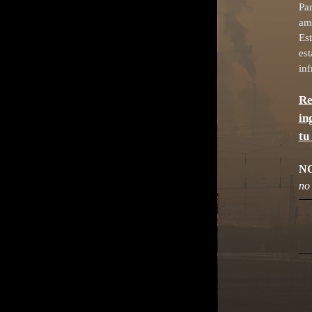
Par
am
Est
est
inf
Re
in
tu
N
no