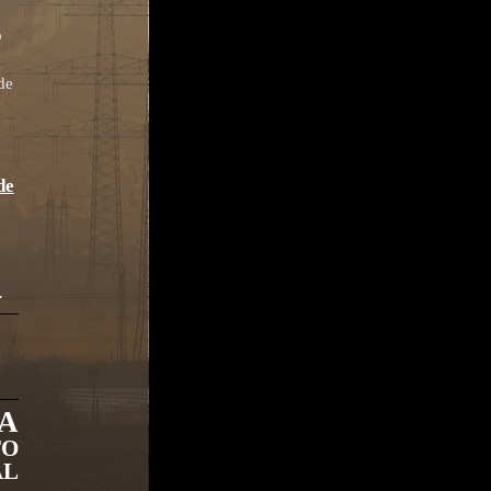
o
de
de
.
A
TO
AL