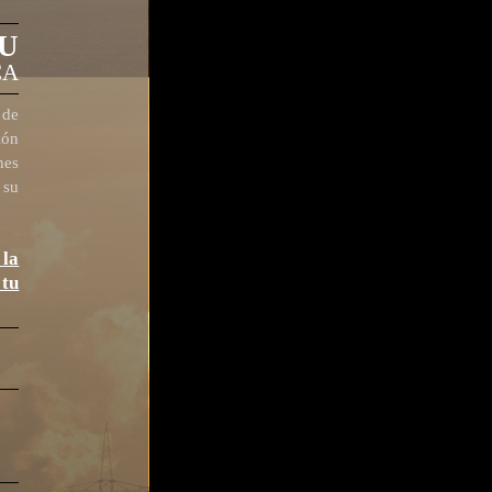
U
CA
 de
ión
nes
 su
 la
tu