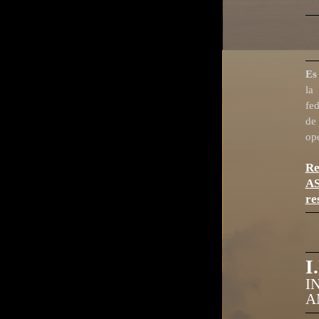
Es
la
fed
de
op
Re
AS
re
I
I
A